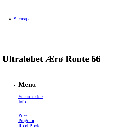
Sitemap
Ultraløbet Ærø Route 66
Menu
Velkomstside
Info
Priser
Program
Road Book