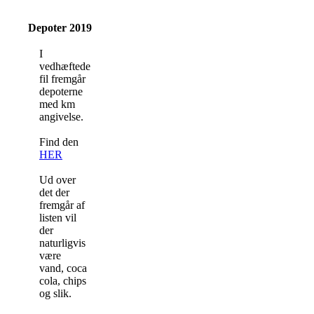
Depoter 2019
I
vedhæftede
fil fremgår
depoterne
med km
angivelse.
Find den
HER
Ud over
det der
fremgår af
listen vil
der
naturligvis
være
vand, coca
cola, chips
og slik.