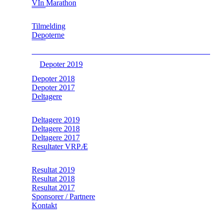
VIn Marathon
Tilmelding
Depoterne
Depoter 2019
Depoter 2018
Depoter 2017
Deltagere
Deltagere 2019
Deltagere 2018
Deltagere 2017
Resultater VRPÆ
Resultat 2019
Resultat 2018
Resultat 2017
Sponsorer / Partnere
Kontakt